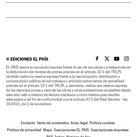
©
EDICIONES EL PAÍS
EL PAÍS BRASIL EN
EL PAÍS BRASI
EL PAÍS B
EL PA
EL PAÍS ejerce la oposición expresa frente al uso de sus obras y prestaciones en
la elaboración de revistas de prensa prevista en el artículo 32.1 del TRLPI;
también realiza la reserva expresa frente a la reproducción, distribución y
comunicación pública de sus trabajos y artículos sobre temas de actualidad
prevista en el artículo 33.1 del TRLPI; y, asimismo, realiza una reserva expresa
de las reproducciones y usos de las obras y otras prestaciones accesibles desde
este sitio web a medios de lectura mecánica u otros medios que resulten
adecuados a tal fin de conformidad con el artículo 67.3 del Real Decreto - ley
24/2021, de 2 de noviembre
Contacto
Venta de contenidos
Aviso legal
Política cookies
Política de privacidad
Mapa
Suscripciones EL PAÍS
Suscripciones empresas
RSS
Índice
Noticias de hoy