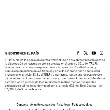
©
EDICIONES EL PAÍS
EL PAÍS BRASIL EN
EL PAÍS BRASI
EL PAÍS B
EL PA
EL PAÍS ejerce la oposición expresa frente al uso de sus obras y prestaciones en
la elaboración de revistas de prensa prevista en el artículo 32.1 del TRLPI;
también realiza la reserva expresa frente a la reproducción, distribución y
comunicación pública de sus trabajos y artículos sobre temas de actualidad
prevista en el artículo 33.1 del TRLPI; y, asimismo, realiza una reserva expresa
de las reproducciones y usos de las obras y otras prestaciones accesibles desde
este sitio web a medios de lectura mecánica u otros medios que resulten
adecuados a tal fin de conformidad con el artículo 67.3 del Real Decreto - ley
24/2021, de 2 de noviembre
Contacto
Venta de contenidos
Aviso legal
Política cookies