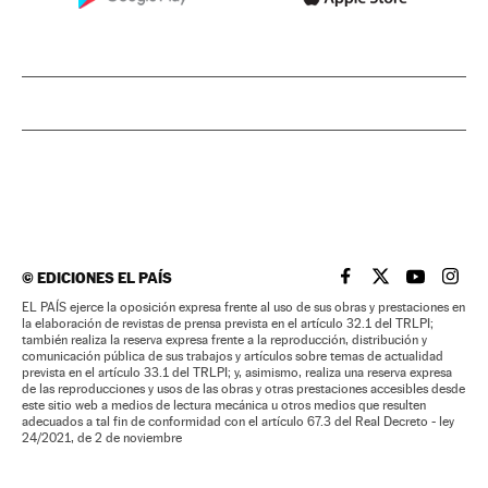
©
EDICIONES EL PAÍS
EL PAÍS BRASIL EN
EL PAÍS BRASI
EL PAÍS B
EL PA
EL PAÍS ejerce la oposición expresa frente al uso de sus obras y prestaciones en
la elaboración de revistas de prensa prevista en el artículo 32.1 del TRLPI;
también realiza la reserva expresa frente a la reproducción, distribución y
comunicación pública de sus trabajos y artículos sobre temas de actualidad
prevista en el artículo 33.1 del TRLPI; y, asimismo, realiza una reserva expresa
de las reproducciones y usos de las obras y otras prestaciones accesibles desde
este sitio web a medios de lectura mecánica u otros medios que resulten
adecuados a tal fin de conformidad con el artículo 67.3 del Real Decreto - ley
24/2021, de 2 de noviembre