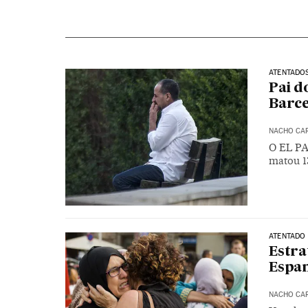
ATENTADO
Pai d
Barce
NACHO CA
O EL PA
matou 1
ATENTADO
Estra
Espan
NACHO CA