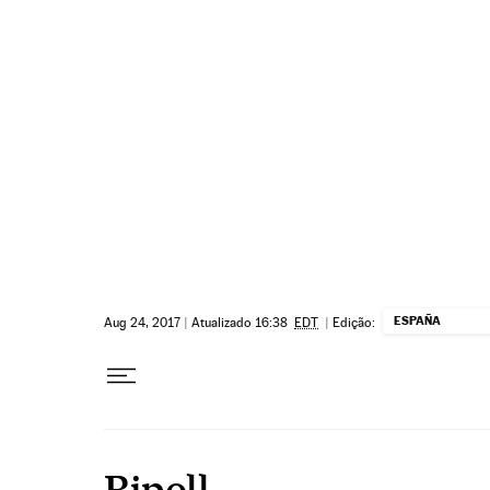
Pular para o conteúdo
ESPAÑA
Aug 24, 2017
|
Atualizado 16:38
EDT
|
Edição:
Ripoll