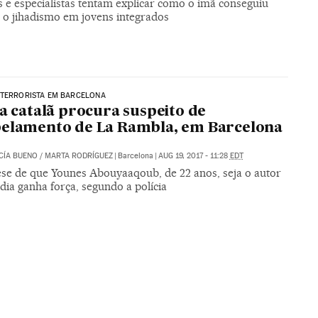
s e especialistas tentam explicar como o imã conseguiu
r o jihadismo em jovens integrados
 TERRORISTA EM BARCELONA
ia catalã procura suspeito de
elamento de La Rambla, em Barcelona
CÍA BUENO
/
MARTA RODRÍGUEZ
|
Barcelona
|
AUG 19, 2017 - 11:28
EDT
ese de que Younes Abouyaaqoub, de 22 anos, seja o autor
dia ganha força, segundo a polícia