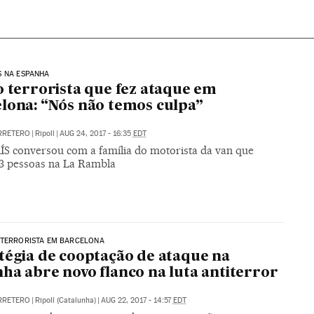
S NA ESPANHA
o terrorista que fez ataque em
lona: “Nós não temos culpa”
RRETERO
|
Ripoll
|
AUG 24, 2017 - 16:35
EDT
ÍS conversou com a família do motorista da van que
3 pessoas na La Rambla
 TERRORISTA EM BARCELONA
tégia de cooptação de ataque na
ha abre novo flanco na luta antiterror
RRETERO
|
Ripoll (Catalunha)
|
AUG 22, 2017 - 14:57
EDT