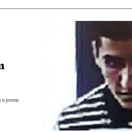
m
 o jovem