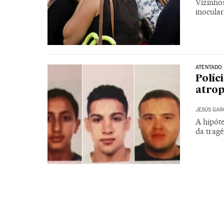
Vizinho
inocula
ATENTADO
Políc
atrop
JESÚS GAR
A hipót
da tragé