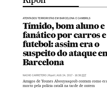
ATENTADOS TERRORISTAS EM BARCELONA E CAMBRILS
Tímido, bom aluno e
fanático por carros e
futebol: assim era o
suspeito do ataque e
Barcelona
NACHO CARRETERO
|
Ripoll
|
AUG 24, 2017 - 16:38
EDT
Amigos de Younes Abouyaaqoub contam como era
morto pela polícia catalã na tarde de ontem