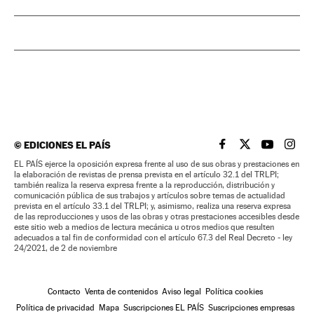
©
EDICIONES EL PAÍS
EL PAÍS BRASIL EN
EL PAÍS BRASI
EL PAÍS B
EL PA
EL PAÍS ejerce la oposición expresa frente al uso de sus obras y prestaciones en
la elaboración de revistas de prensa prevista en el artículo 32.1 del TRLPI;
también realiza la reserva expresa frente a la reproducción, distribución y
comunicación pública de sus trabajos y artículos sobre temas de actualidad
prevista en el artículo 33.1 del TRLPI; y, asimismo, realiza una reserva expresa
de las reproducciones y usos de las obras y otras prestaciones accesibles desde
este sitio web a medios de lectura mecánica u otros medios que resulten
adecuados a tal fin de conformidad con el artículo 67.3 del Real Decreto - ley
24/2021, de 2 de noviembre
Contacto
Venta de contenidos
Aviso legal
Política cookies
Política de privacidad
Mapa
Suscripciones EL PAÍS
Suscripciones empresas