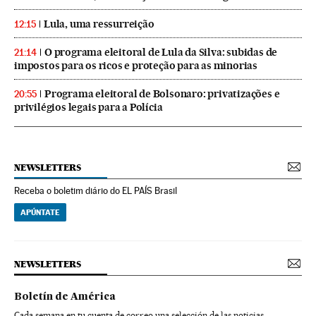
Lula, uma ressurreição
12:15
O programa eleitoral de Lula da Silva: subidas de
21:14
impostos para os ricos e proteção para as minorias
Programa eleitoral de Bolsonaro: privatizações e
20:55
privilégios legais para a Polícia
NEWSLETTERS
Receba o boletim diário do EL PAÍS Brasil
APÚNTATE
NEWSLETTERS
Boletín de América
Cada semana en tu cuenta de correo una selección de las noticias,