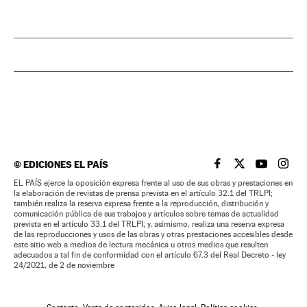
©
EDICIONES EL PAÍS
EL PAÍS BRASIL EN
EL PAÍS BRASI
EL PAÍS B
EL PA
EL PAÍS ejerce la oposición expresa frente al uso de sus obras y prestaciones en
la elaboración de revistas de prensa prevista en el artículo 32.1 del TRLPI;
también realiza la reserva expresa frente a la reproducción, distribución y
comunicación pública de sus trabajos y artículos sobre temas de actualidad
prevista en el artículo 33.1 del TRLPI; y, asimismo, realiza una reserva expresa
de las reproducciones y usos de las obras y otras prestaciones accesibles desde
este sitio web a medios de lectura mecánica u otros medios que resulten
adecuados a tal fin de conformidad con el artículo 67.3 del Real Decreto - ley
24/2021, de 2 de noviembre