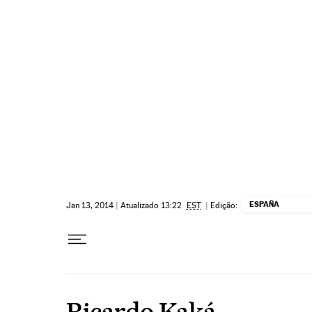
Pular para o conteúdo
ESPAÑA
Jan 13, 2014
|
Atualizado 13:22
EST
|
Edição:
Ricardo Kaká