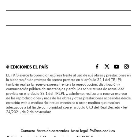
©
EDICIONES EL PAÍS
EL PAÍS BRASIL EN
EL PAÍS BRASI
EL PAÍS B
EL PA
EL PAÍS ejerce la oposición expresa frente al uso de sus obras y prestaciones en
la elaboración de revistas de prensa prevista en el artículo 32.1 del TRLPI;
también realiza la reserva expresa frente a la reproducción, distribución y
comunicación pública de sus trabajos y artículos sobre temas de actualidad
prevista en el artículo 33.1 del TRLPI; y, asimismo, realiza una reserva expresa
de las reproducciones y usos de las obras y otras prestaciones accesibles desde
este sitio web a medios de lectura mecánica u otros medios que resulten
adecuados a tal fin de conformidad con el artículo 67.3 del Real Decreto - ley
24/2021, de 2 de noviembre
Contacto
Venta de contenidos
Aviso legal
Política cookies