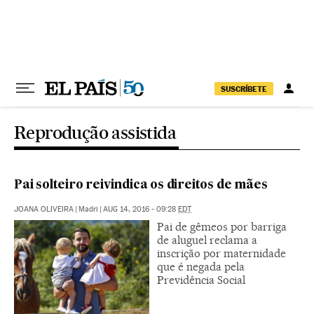
Pular para o conteúdo
SUSCRÍBETE
Reprodução assistida
Pai solteiro reivindica os direitos de mães
JOANA OLIVEIRA
|
Madri
|
AUG 14, 2016 - 09:28
EDT
Pai de gêmeos por barriga
de aluguel reclama a
inscrição por maternidade
que é negada pela
Previdência Social