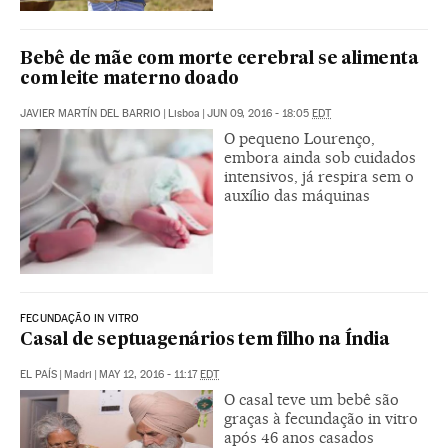
Bebê de mãe com morte cerebral se alimenta
com leite materno doado
JAVIER MARTÍN DEL BARRIO
|
Lisboa
|
JUN 09, 2016 - 18:05
EDT
O pequeno Lourenço,
embora ainda sob cuidados
intensivos, já respira sem o
auxílio das máquinas
FECUNDAÇÃO IN VITRO
Casal de septuagenários tem filho na Índia
EL PAÍS
|
Madri
|
MAY 12, 2016 - 11:17
EDT
O casal teve um bebê são
graças à fecundação in vitro
após 46 anos casados