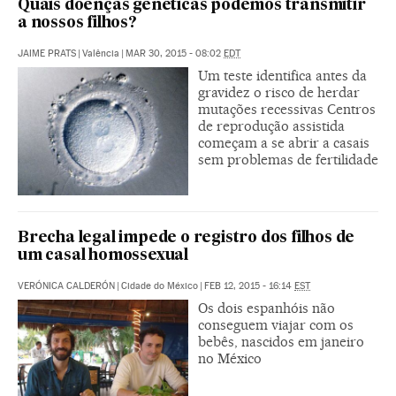
Quais doenças genéticas podemos transmitir
a nossos filhos?
JAIME PRATS
|
Valência
|
MAR 30, 2015 - 08:02
EDT
Um teste identifica antes da
gravidez o risco de herdar
mutações recessivas Centros
de reprodução assistida
começam a se abrir a casais
sem problemas de fertilidade
Brecha legal impede o registro dos filhos de
um casal homossexual
VERÓNICA CALDERÓN
|
Cidade do México
|
FEB 12, 2015 - 16:14
EST
Os dois espanhóis não
conseguem viajar com os
bebês, nascidos em janeiro
no México