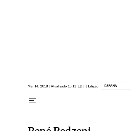
Pular para o conteúdo
ESPAÑA
Mar 14, 2018
|
Atualizado 15:11
EDT
|
Edição:
René Redzepi