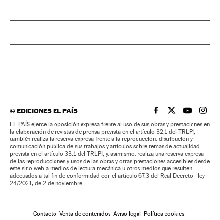
©
EDICIONES EL PAÍS
EL PAÍS BRASIL EN
EL PAÍS BRASI
EL PAÍS B
EL PA
EL PAÍS ejerce la oposición expresa frente al uso de sus obras y prestaciones en
la elaboración de revistas de prensa prevista en el artículo 32.1 del TRLPI;
también realiza la reserva expresa frente a la reproducción, distribución y
comunicación pública de sus trabajos y artículos sobre temas de actualidad
prevista en el artículo 33.1 del TRLPI; y, asimismo, realiza una reserva expresa
de las reproducciones y usos de las obras y otras prestaciones accesibles desde
este sitio web a medios de lectura mecánica u otros medios que resulten
adecuados a tal fin de conformidad con el artículo 67.3 del Real Decreto - ley
24/2021, de 2 de noviembre
Contacto
Venta de contenidos
Aviso legal
Política cookies