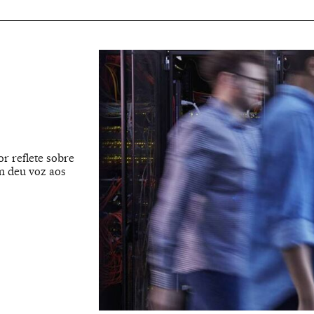
r reflete sobre
m deu voz aos