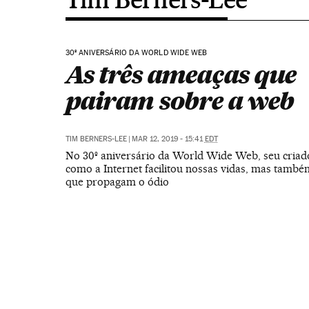
30º ANIVERSÁRIO DA WORLD WIDE WEB
As três ameaças que
pairam sobre a web
TIM BERNERS-LEE
|
MAR 12, 2019 - 15:41
EDT
No 30º aniversário da World Wide Web, seu criado
como a Internet facilitou nossas vidas, mas també
que propagam o ódio