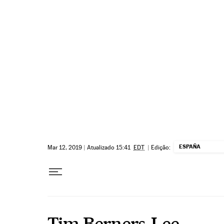
Pular para o conteúdo
ESPAÑA
Mar 12, 2019
|
Atualizado 15:41
EDT
|
Edição:
Tim Berners-Lee