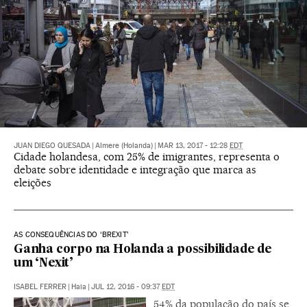
JUAN DIEGO QUESADA
|
Almere (Holanda)
|
MAR 13, 2017 - 12:28
EDT
Cidade holandesa, com 25% de imigrantes, representa o
debate sobre identidade e integração que marca as
eleições
AS CONSEQUÊNCIAS DO ‘BREXIT’
Ganha corpo na Holanda a possibilidade de
um ‘Nexit’
ISABEL FERRER
|
Haia
|
JUL 12, 2016 - 09:37
EDT
54% da população do país se