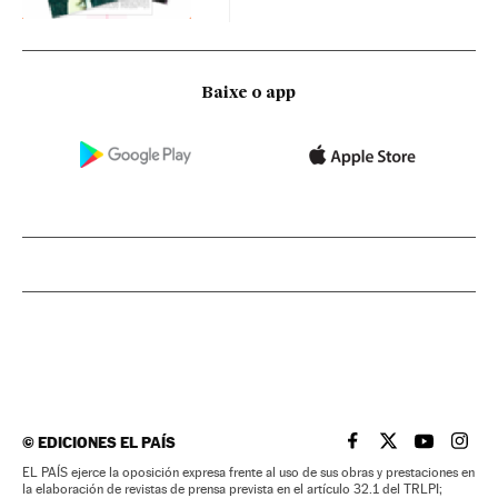
Baixe o app
©
EDICIONES EL PAÍS
EL PAÍS BRASIL EN
EL PAÍS BRASI
EL PAÍS B
EL PA
EL PAÍS ejerce la oposición expresa frente al uso de sus obras y prestaciones en
la elaboración de revistas de prensa prevista en el artículo 32.1 del TRLPI;