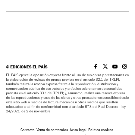
©
EDICIONES EL PAÍS
EL PAÍS BRASIL EN
EL PAÍS BRASI
EL PAÍS B
EL PA
EL PAÍS ejerce la oposición expresa frente al uso de sus obras y prestaciones en
la elaboración de revistas de prensa prevista en el artículo 32.1 del TRLPI;
también realiza la reserva expresa frente a la reproducción, distribución y
comunicación pública de sus trabajos y artículos sobre temas de actualidad
prevista en el artículo 33.1 del TRLPI; y, asimismo, realiza una reserva expresa
de las reproducciones y usos de las obras y otras prestaciones accesibles desde
este sitio web a medios de lectura mecánica u otros medios que resulten
adecuados a tal fin de conformidad con el artículo 67.3 del Real Decreto - ley
24/2021, de 2 de noviembre
Contacto
Venta de contenidos
Aviso legal
Política cookies