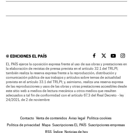
©
EDICIONES EL PAÍS
EL PAÍS BRASIL EN
EL PAÍS BRASI
EL PAÍS B
EL PA
EL PAÍS ejerce la oposición expresa frente al uso de sus obras y prestaciones en
la elaboración de revistas de prensa prevista en el artículo 32.1 del TRLPI;
también realiza la reserva expresa frente a la reproducción, distribución y
comunicación pública de sus trabajos y artículos sobre temas de actualidad
prevista en el artículo 33.1 del TRLPI; y, asimismo, realiza una reserva expresa
de las reproducciones y usos de las obras y otras prestaciones accesibles desde
este sitio web a medios de lectura mecánica u otros medios que resulten
adecuados a tal fin de conformidad con el artículo 67.3 del Real Decreto - ley
24/2021, de 2 de noviembre
Contacto
Venta de contenidos
Aviso legal
Política cookies
Política de privacidad
Mapa
Suscripciones EL PAÍS
Suscripciones empresas
RSS
Índice
Noticias de hoy