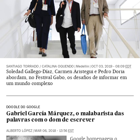
SANTIAGO TORRADO
/
CATALINA OQUENDO
|
Medellín
|
OCT 03, 2019 - 08:09
EDT
Soledad Gallego-Díaz, Carmen Aristegui e Pedro Doria
abordam, no Festival Gabo, os desafios de informar em
um mundo complexo
DOODLE DO GOOGLE
Gabriel García Márquez, o malabarista das
palavras com o dom de escrever
ALBERTO LÓPEZ
|
MAR 06, 2018 - 13:56
EST
Google homenageia o