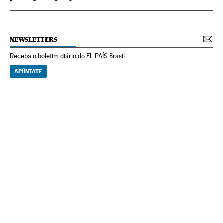
NEWSLETTERS
Receba o boletim diário do EL PAÍS Brasil
APÚNTATE
NEWSLETTERS
Boletín de América
Cada semana en tu cuenta de correo una selección de las noticias,
reportajes y análisis de los periodistas de EL PAÍS con los acontecimientos
más relevantes del continente.
Arquivo