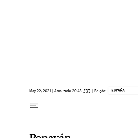
Pular para o conteúdo
ESPAÑA
May 22, 2021
|
Atualizado 20:43
EDT
|
Edição:
Popayán