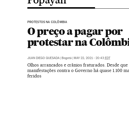
PROTESTOS NA COLÔMBIA
O preço a pagar por
protestar na Colômb
JUAN DIEGO QUESADA
|
Bogotá
|
MAY 22, 2021 - 20:43
EDT
Olhos arrancados e crânios fraturados. Desde qu
manifestações contra o Governo há quase 1.100 ma
feridos