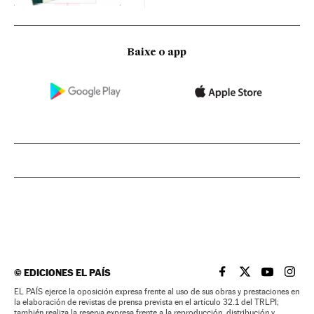
Baixe o app
©
EDICIONES EL PAÍS
EL PAÍS BRASIL EN
EL PAÍS BRASI
EL PAÍS B
EL PA
EL PAÍS ejerce la oposición expresa frente al uso de sus obras y prestaciones en
la elaboración de revistas de prensa prevista en el artículo 32.1 del TRLPI;
también realiza la reserva expresa frente a la reproducción, distribución y