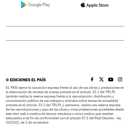
©
EDICIONES EL PAÍS
EL PAÍS BRASIL EN
EL PAÍS BRASI
EL PAÍS B
EL PA
EL PAÍS ejerce la oposición expresa frente al uso de sus obras y prestaciones en
la elaboración de revistas de prensa prevista en el artículo 32.1 del TRLPI;
también realiza la reserva expresa frente a la reproducción, distribución y
comunicación pública de sus trabajos y artículos sobre temas de actualidad
prevista en el artículo 33.1 del TRLPI; y, asimismo, realiza una reserva expresa
de las reproducciones y usos de las obras y otras prestaciones accesibles desde
este sitio web a medios de lectura mecánica u otros medios que resulten
adecuados a tal fin de conformidad con el artículo 67.3 del Real Decreto - ley
24/2021, de 2 de noviembre