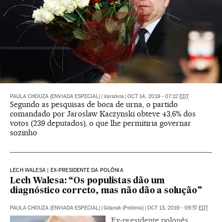
PAULA CHOUZA (ENVIADA ESPECIAL)
|
Varsóvia
|
OCT 14, 2019 - 07:12
EDT
Segundo as pesquisas de boca de urna, o partido
comandado por Jaroslaw Kaczynski obteve 43,6% dos
votos (239 deputados), o que lhe permitiria governar
sozinho
LECH WALESA | EX-PRESIDENTE DA POLÔNIA
Lech Walesa: “Os populistas dão um
diagnóstico correto, mas não dão a solução”
PAULA CHOUZA (ENVIADA ESPECIAL)
|
Gdansk (Polônia)
|
OCT 13, 2019 - 09:57
EDT
Ex-presidente polonês,