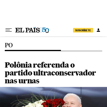
Pular para o conteúdo
SUSCRÍBETE
PO
Polônia referenda o
partido ultraconservador
nas urnas