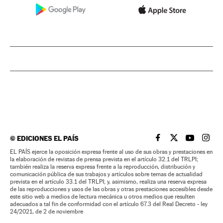
©
EDICIONES EL PAÍS
EL PAÍS BRASIL EN
EL PAÍS BRASI
EL PAÍS B
EL PA
EL PAÍS ejerce la oposición expresa frente al uso de sus obras y prestaciones en
la elaboración de revistas de prensa prevista en el artículo 32.1 del TRLPI;
también realiza la reserva expresa frente a la reproducción, distribución y
comunicación pública de sus trabajos y artículos sobre temas de actualidad
prevista en el artículo 33.1 del TRLPI; y, asimismo, realiza una reserva expresa
de las reproducciones y usos de las obras y otras prestaciones accesibles desde
este sitio web a medios de lectura mecánica u otros medios que resulten
adecuados a tal fin de conformidad con el artículo 67.3 del Real Decreto - ley
24/2021, de 2 de noviembre