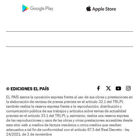
©
EDICIONES EL PAÍS
EL PAÍS BRASIL EN
EL PAÍS BRASI
EL PAÍS B
EL PA
EL PAÍS ejerce la oposición expresa frente al uso de sus obras y prestaciones en
la elaboración de revistas de prensa prevista en el artículo 32.1 del TRLPI;
también realiza la reserva expresa frente a la reproducción, distribución y
comunicación pública de sus trabajos y artículos sobre temas de actualidad
prevista en el artículo 33.1 del TRLPI; y, asimismo, realiza una reserva expresa
de las reproducciones y usos de las obras y otras prestaciones accesibles desde
este sitio web a medios de lectura mecánica u otros medios que resulten
adecuados a tal fin de conformidad con el artículo 67.3 del Real Decreto - ley
24/2021, de 2 de noviembre