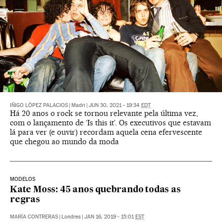
IÑIGO LÓPEZ PALACIOS
|
Madri
|
JUN 30, 2021 - 19:34
EDT
Há 20 anos o rock se tornou relevante pela última vez,
com o lançamento de ‘Is this it’. Os executivos que estavam
lá para ver (e ouvir) recordam aquela cena efervescente
que chegou ao mundo da moda
MODELOS
Kate Moss: 45 anos quebrando todas as
regras
MARÍA CONTRERAS
|
Londres
|
JAN 16, 2019 - 15:01
EST