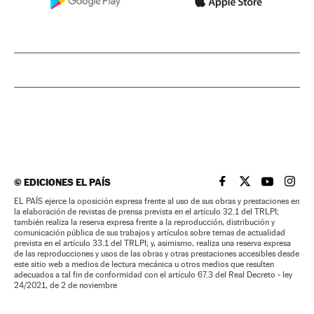
©
EDICIONES EL PAÍS
EL PAÍS BRASIL EN
EL PAÍS BRASI
EL PAÍS B
EL PA
EL PAÍS ejerce la oposición expresa frente al uso de sus obras y prestaciones en
la elaboración de revistas de prensa prevista en el artículo 32.1 del TRLPI;
también realiza la reserva expresa frente a la reproducción, distribución y
comunicación pública de sus trabajos y artículos sobre temas de actualidad
prevista en el artículo 33.1 del TRLPI; y, asimismo, realiza una reserva expresa
de las reproducciones y usos de las obras y otras prestaciones accesibles desde
este sitio web a medios de lectura mecánica u otros medios que resulten
adecuados a tal fin de conformidad con el artículo 67.3 del Real Decreto - ley
24/2021, de 2 de noviembre