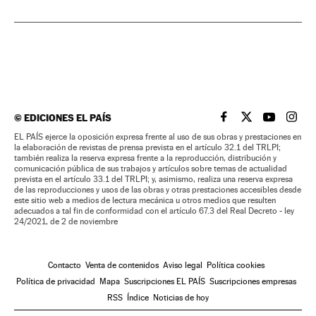
©
EDICIONES EL PAÍS
EL PAÍS BRASIL EN
EL PAÍS BRASI
EL PAÍS B
EL PA
EL PAÍS ejerce la oposición expresa frente al uso de sus obras y prestaciones en
la elaboración de revistas de prensa prevista en el artículo 32.1 del TRLPI;
también realiza la reserva expresa frente a la reproducción, distribución y
comunicación pública de sus trabajos y artículos sobre temas de actualidad
prevista en el artículo 33.1 del TRLPI; y, asimismo, realiza una reserva expresa
de las reproducciones y usos de las obras y otras prestaciones accesibles desde
este sitio web a medios de lectura mecánica u otros medios que resulten
adecuados a tal fin de conformidad con el artículo 67.3 del Real Decreto - ley
24/2021, de 2 de noviembre
Contacto
Venta de contenidos
Aviso legal
Política cookies
Política de privacidad
Mapa
Suscripciones EL PAÍS
Suscripciones empresas
RSS
Índice
Noticias de hoy