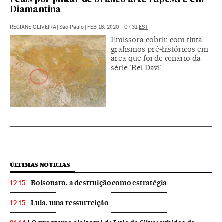
reais por pintar de branco arte rupestre em
Diamantina
REGIANE OLIVEIRA
|
São Paulo
|
FEB 16, 2020 - 07:31
EST
Emissora cobriu com tinta
grafismos pré-históricos em
área que foi de cenário da
série ‘Rei Davi’
ÚLTIMAS NOTICIAS
Bolsonaro, a destruição como estratégia
12:15
Lula, uma ressurreição
12:15