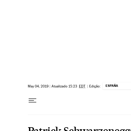
Pular para o conteúdo
ESPAÑA
May 04, 2019
|
Atualizado 15:23
EDT
|
Edição:
Patrick Schwarzenegg