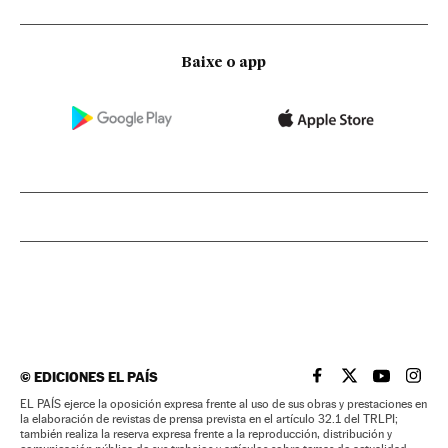
Baixe o app
©
EDICIONES EL PAÍS
EL PAÍS BRASIL EN
EL PAÍS BRASI
EL PAÍS B
EL PA
EL PAÍS ejerce la oposición expresa frente al uso de sus obras y prestaciones en
la elaboración de revistas de prensa prevista en el artículo 32.1 del TRLPI;
también realiza la reserva expresa frente a la reproducción, distribución y