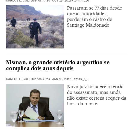
CARLOS E. CUÉ
|
Buenos Aires
|
OCT 18, 2017 - 14:44
EDT
Passaram-se 77 dias desde
que as autoridades
perderam o rastro de
Santiago Maldonado
Nisman, o grande mistério argentino se
complica dois anos depois
CARLOS E. CUÉ
|
Buenos Aires
|
JAN 18, 2017 - 15:38
EST
Novo juiz fortalece a teoria
do assassinato, mas ainda
não existe certeza sequer da
hora da morte