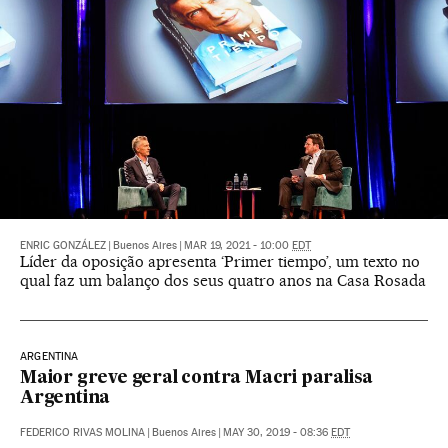
ENRIC GONZÁLEZ
|
Buenos Aires
|
MAR 19, 2021 - 10:00
EDT
Líder da oposição apresenta ‘Primer tiempo’, um texto no
qual faz um balanço dos seus quatro anos na Casa Rosada
ARGENTINA
Maior greve geral contra Macri paralisa
Argentina
FEDERICO RIVAS MOLINA
|
Buenos Aires
|
MAY 30, 2019 - 08:36
EDT