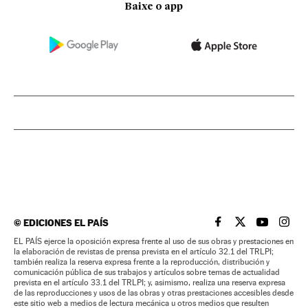
Baixe o app
©
EDICIONES EL PAÍS
EL PAÍS BRASIL EN
EL PAÍS BRASI
EL PAÍS B
EL PA
EL PAÍS ejerce la oposición expresa frente al uso de sus obras y prestaciones en
la elaboración de revistas de prensa prevista en el artículo 32.1 del TRLPI;
también realiza la reserva expresa frente a la reproducción, distribución y
comunicación pública de sus trabajos y artículos sobre temas de actualidad
prevista en el artículo 33.1 del TRLPI; y, asimismo, realiza una reserva expresa
de las reproducciones y usos de las obras y otras prestaciones accesibles desde
este sitio web a medios de lectura mecánica u otros medios que resulten