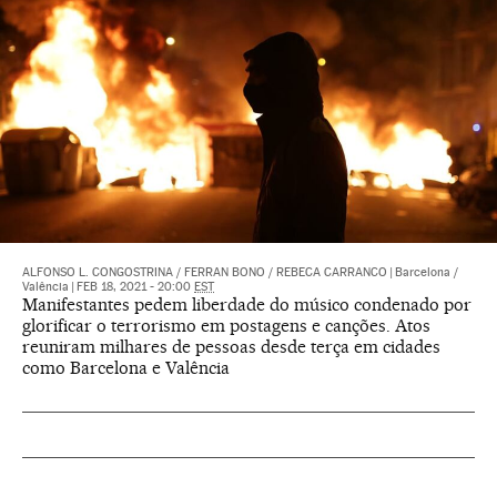
ALFONSO L. CONGOSTRINA
/
FERRAN BONO
/
REBECA CARRANCO
|
Barcelona /
Valência
|
FEB 18, 2021 - 20:00
EST
Manifestantes pedem liberdade do músico condenado por
glorificar o terrorismo em postagens e canções. Atos
reuniram milhares de pessoas desde terça em cidades
como Barcelona e Valência