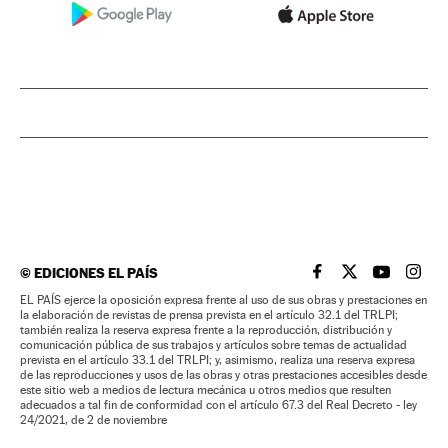
©
EDICIONES EL PAÍS
EL PAÍS BRASIL EN
EL PAÍS BRASI
EL PAÍS B
EL PA
EL PAÍS ejerce la oposición expresa frente al uso de sus obras y prestaciones en
la elaboración de revistas de prensa prevista en el artículo 32.1 del TRLPI;
también realiza la reserva expresa frente a la reproducción, distribución y
comunicación pública de sus trabajos y artículos sobre temas de actualidad
prevista en el artículo 33.1 del TRLPI; y, asimismo, realiza una reserva expresa
de las reproducciones y usos de las obras y otras prestaciones accesibles desde
este sitio web a medios de lectura mecánica u otros medios que resulten
adecuados a tal fin de conformidad con el artículo 67.3 del Real Decreto - ley
24/2021, de 2 de noviembre