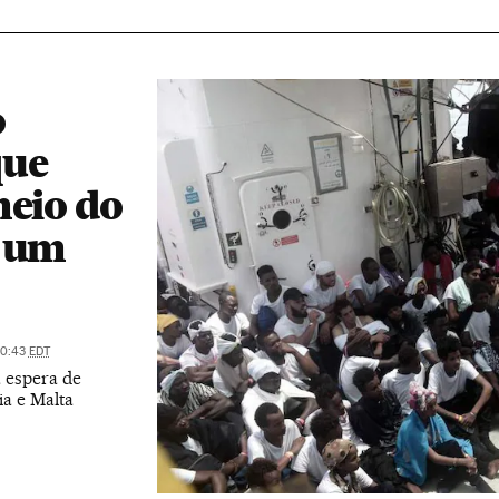
o
que
meio do
r um
20:43
EDT
 espera de
ia e Malta