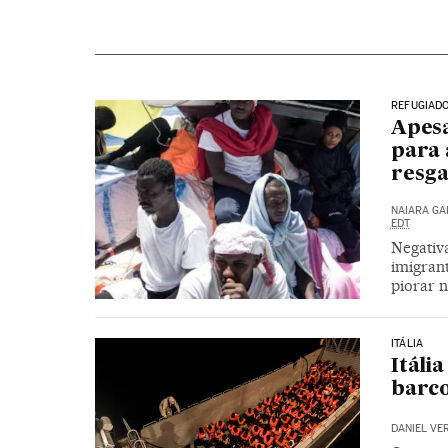
REFUGIAD
Apesa
para 
resg
NAIARA G
EDT
Negativ
imigran
piorar 
ITÁLIA
Itáli
barco
DANIEL VE