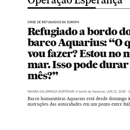
CRISE DE REFUGIADOS NA EUROPA
Refugiado a bordo d
barco Aquarius: “O 
vou fazer? Estou no 
mar. Isso pode dura
mês?”
NAIARA GALARRAGA GORTÁZAR
|
A bordo do Aquarius
|
JUN 12, 2018 - 
Barco humanitário Aquarius está desde domingo à
instruções das autoridades em um ponto entre Itál