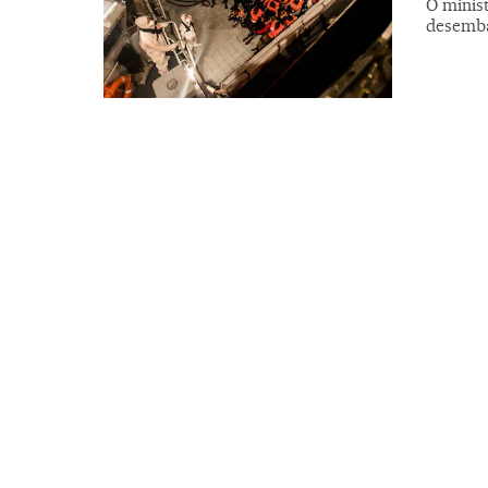
O minist
desemba