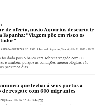
OS
r de oferta, navio Aquarius descarta ir
a Espanha: “Viagem põe em risco os
atados”
ALARRAGA GORTÁZAR
/
EL PAÍS
|
A bordo do Aquarius / Madri
|
JUN 11, 2018 - 20:29
a foi dada pois o barco está sobrecarregado com 600
tes e também porque as condições meteorológicas vão
nos próximos dias
a anuncia que fechará seus portos a
 de resgate com 600 migrantes
RDÚ
|
Roma
|
JUN 10, 2018 - 19:44
EDT