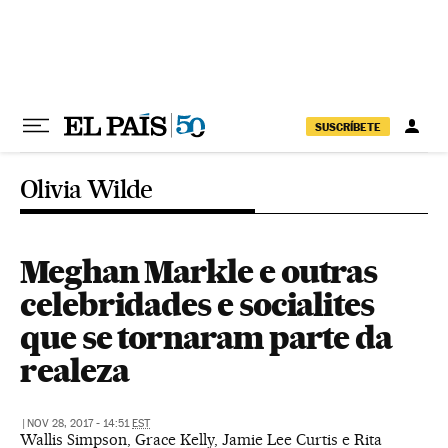
Pular para o conteúdo
SUSCRÍBETE
Olivia Wilde
Meghan Markle e outras
celebridades e socialites
que se tornaram parte da
realeza
|
NOV 28, 2017 - 14:51
EST
Wallis Simpson, Grace Kelly, Jamie Lee Curtis e Rita