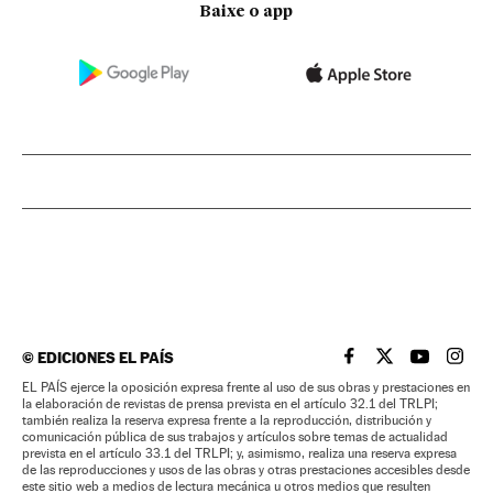
Baixe o app
©
EDICIONES EL PAÍS
EL PAÍS BRASIL EN
EL PAÍS BRASI
EL PAÍS B
EL PA
EL PAÍS ejerce la oposición expresa frente al uso de sus obras y prestaciones en
la elaboración de revistas de prensa prevista en el artículo 32.1 del TRLPI;
también realiza la reserva expresa frente a la reproducción, distribución y
comunicación pública de sus trabajos y artículos sobre temas de actualidad
prevista en el artículo 33.1 del TRLPI; y, asimismo, realiza una reserva expresa
de las reproducciones y usos de las obras y otras prestaciones accesibles desde
este sitio web a medios de lectura mecánica u otros medios que resulten