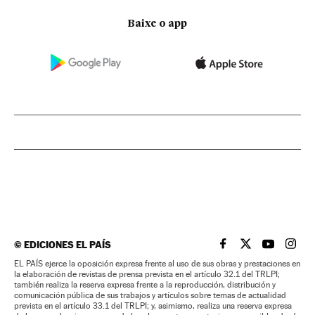
Baixe o app
©
EDICIONES EL PAÍS
EL PAÍS BRASIL EN
EL PAÍS BRASI
EL PAÍS B
EL PA
EL PAÍS ejerce la oposición expresa frente al uso de sus obras y prestaciones en
la elaboración de revistas de prensa prevista en el artículo 32.1 del TRLPI;
también realiza la reserva expresa frente a la reproducción, distribución y
comunicación pública de sus trabajos y artículos sobre temas de actualidad
prevista en el artículo 33.1 del TRLPI; y, asimismo, realiza una reserva expresa