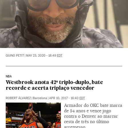
QUINO PETIT
|
MAY 23, 2020 - 18:49
EDT
NBA
Westbrook anota 42º triplo-duplo, bate
recorde e acerta triplaço vencedor
ROBERT ÁLVAREZ
|
Barcelona
|
APR 10, 2017 - 16:40
EDT
Armador do OKC bate marca
de 54 anos e vence jogo
contra o Denver ao marcar
cesta de três no último
arremesso