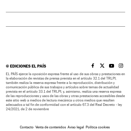
©
EDICIONES EL PAÍS
EL PAÍS BRASIL EN
EL PAÍS BRASI
EL PAÍS B
EL PA
EL PAÍS ejerce la oposición expresa frente al uso de sus obras y prestaciones en
la elaboración de revistas de prensa prevista en el artículo 32.1 del TRLPI;
también realiza la reserva expresa frente a la reproducción, distribución y
comunicación pública de sus trabajos y artículos sobre temas de actualidad
prevista en el artículo 33.1 del TRLPI; y, asimismo, realiza una reserva expresa
de las reproducciones y usos de las obras y otras prestaciones accesibles desde
este sitio web a medios de lectura mecánica u otros medios que resulten
adecuados a tal fin de conformidad con el artículo 67.3 del Real Decreto - ley
24/2021, de 2 de noviembre
Contacto
Venta de contenidos
Aviso legal
Política cookies