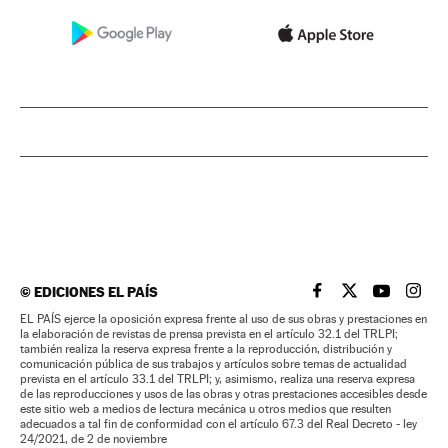
©
EDICIONES EL PAÍS
EL PAÍS BRASIL EN
EL PAÍS BRASI
EL PAÍS B
EL PA
EL PAÍS ejerce la oposición expresa frente al uso de sus obras y prestaciones en
la elaboración de revistas de prensa prevista en el artículo 32.1 del TRLPI;
también realiza la reserva expresa frente a la reproducción, distribución y
comunicación pública de sus trabajos y artículos sobre temas de actualidad
prevista en el artículo 33.1 del TRLPI; y, asimismo, realiza una reserva expresa
de las reproducciones y usos de las obras y otras prestaciones accesibles desde
este sitio web a medios de lectura mecánica u otros medios que resulten
adecuados a tal fin de conformidad con el artículo 67.3 del Real Decreto - ley
24/2021, de 2 de noviembre