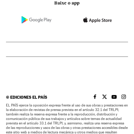
Baixe o app
©
EDICIONES EL PAÍS
EL PAÍS BRASIL EN
EL PAÍS BRASI
EL PAÍS B
EL PA
EL PAÍS ejerce la oposición expresa frente al uso de sus obras y prestaciones en
la elaboración de revistas de prensa prevista en el artículo 32.1 del TRLPI;
también realiza la reserva expresa frente a la reproducción, distribución y
comunicación pública de sus trabajos y artículos sobre temas de actualidad
prevista en el artículo 33.1 del TRLPI; y, asimismo, realiza una reserva expresa
de las reproducciones y usos de las obras y otras prestaciones accesibles desde
este sitio web a medios de lectura mecánica u otros medios que resulten