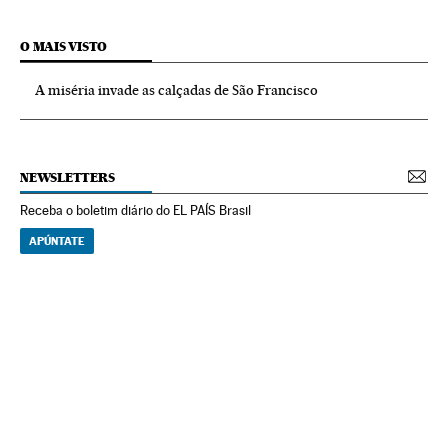
O MAIS VISTO
A miséria invade as calçadas de São Francisco
NEWSLETTERS
Receba o boletim diário do EL PAÍS Brasil
APÚNTATE
NEWSLETTERS
Boletín de América
Cada semana en tu cuenta de correo una selección de las noticias,
reportajes y análisis de los periodistas de EL PAÍS con los acontecimientos
más relevantes del continente.