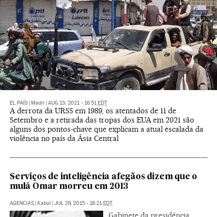
EL PAÍS
|
Madri
|
AUG 13, 2021 - 16:51
EDT
A derrota da URSS em 1989, os atentados de 11 de
Setembro e a retirada das tropas dos EUA em 2021 são
alguns dos pontos-chave que explicam a atual escalada da
violência no país da Ásia Central
Serviços de inteligência afegãos dizem que o
mulá Omar morreu em 2013
AGENCIAS
|
Kabul
|
JUL 29, 2015 - 18:21
EDT
Gabinete da presidência