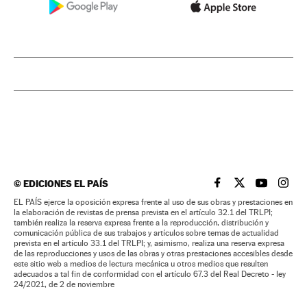
©
EDICIONES EL PAÍS
EL PAÍS BRASIL EN
EL PAÍS BRASI
EL PAÍS B
EL PA
EL PAÍS ejerce la oposición expresa frente al uso de sus obras y prestaciones en
la elaboración de revistas de prensa prevista en el artículo 32.1 del TRLPI;
también realiza la reserva expresa frente a la reproducción, distribución y
comunicación pública de sus trabajos y artículos sobre temas de actualidad
prevista en el artículo 33.1 del TRLPI; y, asimismo, realiza una reserva expresa
de las reproducciones y usos de las obras y otras prestaciones accesibles desde
este sitio web a medios de lectura mecánica u otros medios que resulten
adecuados a tal fin de conformidad con el artículo 67.3 del Real Decreto - ley
24/2021, de 2 de noviembre