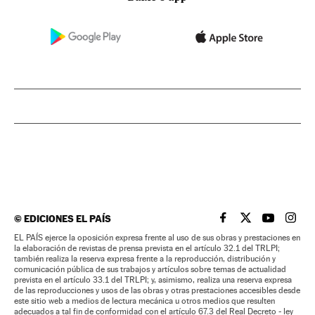
©
EDICIONES EL PAÍS
EL PAÍS BRASIL EN
EL PAÍS BRASI
EL PAÍS B
EL PA
EL PAÍS ejerce la oposición expresa frente al uso de sus obras y prestaciones en
la elaboración de revistas de prensa prevista en el artículo 32.1 del TRLPI;
también realiza la reserva expresa frente a la reproducción, distribución y
comunicación pública de sus trabajos y artículos sobre temas de actualidad
prevista en el artículo 33.1 del TRLPI; y, asimismo, realiza una reserva expresa
de las reproducciones y usos de las obras y otras prestaciones accesibles desde
este sitio web a medios de lectura mecánica u otros medios que resulten
adecuados a tal fin de conformidad con el artículo 67.3 del Real Decreto - ley