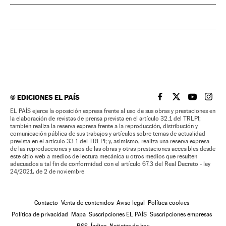
©
EDICIONES EL PAÍS
EL PAÍS BRASIL EN
EL PAÍS BRASI
EL PAÍS B
EL PA
EL PAÍS ejerce la oposición expresa frente al uso de sus obras y prestaciones en
la elaboración de revistas de prensa prevista en el artículo 32.1 del TRLPI;
también realiza la reserva expresa frente a la reproducción, distribución y
comunicación pública de sus trabajos y artículos sobre temas de actualidad
prevista en el artículo 33.1 del TRLPI; y, asimismo, realiza una reserva expresa
de las reproducciones y usos de las obras y otras prestaciones accesibles desde
este sitio web a medios de lectura mecánica u otros medios que resulten
adecuados a tal fin de conformidad con el artículo 67.3 del Real Decreto - ley
24/2021, de 2 de noviembre
Contacto
Venta de contenidos
Aviso legal
Política cookies
Política de privacidad
Mapa
Suscripciones EL PAÍS
Suscripciones empresas
RSS
Índice
Noticias de hoy