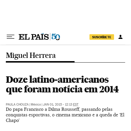
Pular para o conteúdo
SUSCRÍBETE
Miguel Herrera
Doze latino-americanos
que foram notícia em 2014
PAULA CHOUZA
|
México
|
JAN 01, 2015 - 12:13
EST
Do papa Francisco a Dilma Rousseff, passando pelas
conquistas esportivas, o cinema mexicano e a queda de ‘El
Chapo’