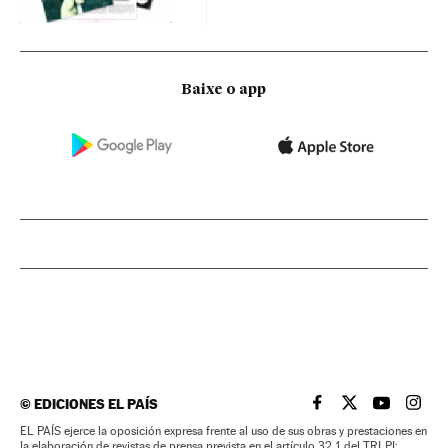
Baixe o app
©
EDICIONES EL PAÍS
EL PAÍS BRASIL EN
EL PAÍS BRASI
EL PAÍS B
EL PA
EL PAÍS ejerce la oposición expresa frente al uso de sus obras y prestaciones en
la elaboración de revistas de prensa prevista en el artículo 32.1 del TRLPI;