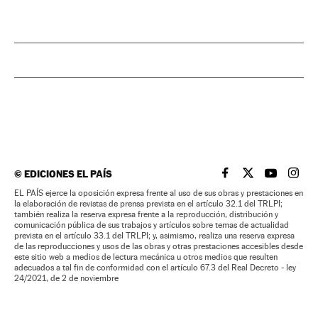
©
EDICIONES EL PAÍS
EL PAÍS BRASIL EN
EL PAÍS BRASI
EL PAÍS B
EL PA
EL PAÍS ejerce la oposición expresa frente al uso de sus obras y prestaciones en
la elaboración de revistas de prensa prevista en el artículo 32.1 del TRLPI;
también realiza la reserva expresa frente a la reproducción, distribución y
comunicación pública de sus trabajos y artículos sobre temas de actualidad
prevista en el artículo 33.1 del TRLPI; y, asimismo, realiza una reserva expresa
de las reproducciones y usos de las obras y otras prestaciones accesibles desde
este sitio web a medios de lectura mecánica u otros medios que resulten
adecuados a tal fin de conformidad con el artículo 67.3 del Real Decreto - ley
24/2021, de 2 de noviembre