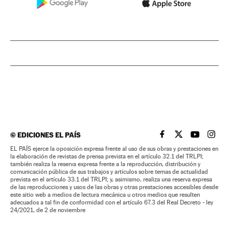
©
EDICIONES EL PAÍS
EL PAÍS BRASIL EN
EL PAÍS BRASI
EL PAÍS B
EL PA
EL PAÍS ejerce la oposición expresa frente al uso de sus obras y prestaciones en
la elaboración de revistas de prensa prevista en el artículo 32.1 del TRLPI;
también realiza la reserva expresa frente a la reproducción, distribución y
comunicación pública de sus trabajos y artículos sobre temas de actualidad
prevista en el artículo 33.1 del TRLPI; y, asimismo, realiza una reserva expresa
de las reproducciones y usos de las obras y otras prestaciones accesibles desde
este sitio web a medios de lectura mecánica u otros medios que resulten
adecuados a tal fin de conformidad con el artículo 67.3 del Real Decreto - ley
24/2021, de 2 de noviembre