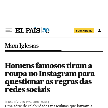
Pular para o conteúdo
SUSCRÍBETE
Maxi Iglesias
Homens famosos tiram a
roupa no Instagram para
questionar as regras das
redes sociais
ÓSCAR TÉVEZ
|
SEP 22, 2018 - 15:54
EDT
Uma série de celebridades masculinas que louvam a