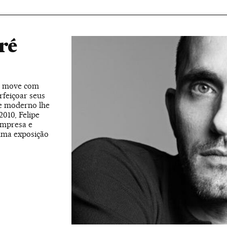
ré
se move com
rfeiçoar seus
e moderno lhe
2010, Felipe
 empresa e
uma exposição