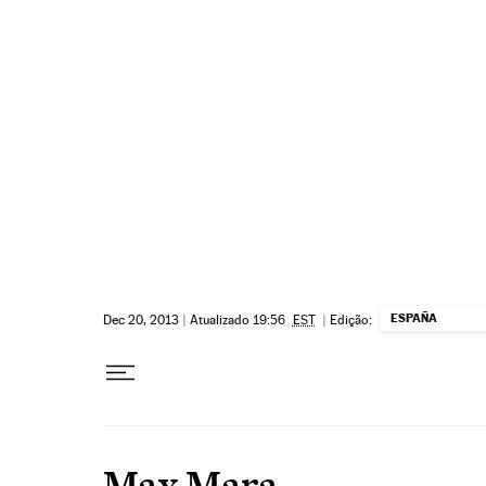
Pular para o conteúdo
ESPAÑA
Dec 20, 2013
|
Atualizado 19:56
EST
|
Edição:
Max Mara