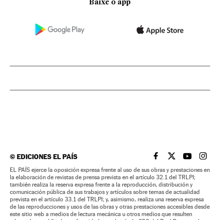
Baixe o app
©
EDICIONES EL PAÍS
EL PAÍS BRASIL EN
EL PAÍS BRASI
EL PAÍS B
EL PA
EL PAÍS ejerce la oposición expresa frente al uso de sus obras y prestaciones en
la elaboración de revistas de prensa prevista en el artículo 32.1 del TRLPI;
también realiza la reserva expresa frente a la reproducción, distribución y
comunicación pública de sus trabajos y artículos sobre temas de actualidad
prevista en el artículo 33.1 del TRLPI; y, asimismo, realiza una reserva expresa
de las reproducciones y usos de las obras y otras prestaciones accesibles desde
este sitio web a medios de lectura mecánica u otros medios que resulten