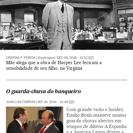
CRISTINA F. PEREDA
|
Washington
|
DEC 06, 2016 - 13:02
EST
Mãe alega que a obra de Harper Lee feriram a
sensibilidade de seu filho, na Virgínia
O guarda-chuva do banqueiro
JUAN LUIS CEBRIÁN
|
SEP 10, 2014 - 10:48
EDT
Com grande visão e lucidez,
Emilio Botín manteve muitos
guarda-chuvas abertos em
tempos de dilúvio A Espanha
e a América Latina devem a