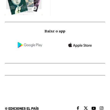
Baixe o app
©
EDICIONES EL PAÍS
EL PAÍS BRASIL EN
EL PAÍS BRASI
EL PAÍS B
EL PA