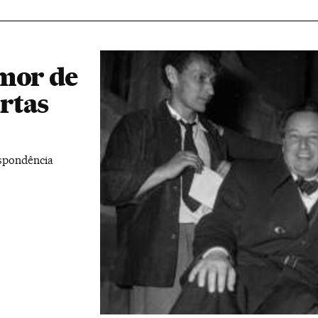
amor de
rtas
espondência