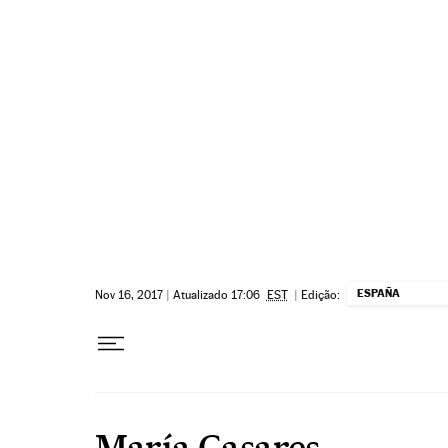
Pular para o conteúdo
ESPAÑA
Nov 16, 2017
|
Atualizado 17:06
EST
|
Edição:
María Casares