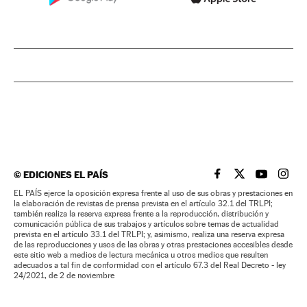
©
EDICIONES EL PAÍS
EL PAÍS BRASIL EN
EL PAÍS BRASI
EL PAÍS B
EL PA
EL PAÍS ejerce la oposición expresa frente al uso de sus obras y prestaciones en
la elaboración de revistas de prensa prevista en el artículo 32.1 del TRLPI;
también realiza la reserva expresa frente a la reproducción, distribución y
comunicación pública de sus trabajos y artículos sobre temas de actualidad
prevista en el artículo 33.1 del TRLPI; y, asimismo, realiza una reserva expresa
de las reproducciones y usos de las obras y otras prestaciones accesibles desde
este sitio web a medios de lectura mecánica u otros medios que resulten
adecuados a tal fin de conformidad con el artículo 67.3 del Real Decreto - ley
24/2021, de 2 de noviembre