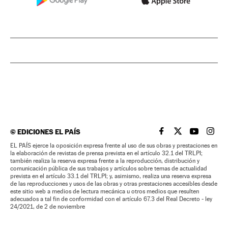
©
EDICIONES EL PAÍS
EL PAÍS BRASIL EN
EL PAÍS BRASI
EL PAÍS B
EL PA
EL PAÍS ejerce la oposición expresa frente al uso de sus obras y prestaciones en
la elaboración de revistas de prensa prevista en el artículo 32.1 del TRLPI;
también realiza la reserva expresa frente a la reproducción, distribución y
comunicación pública de sus trabajos y artículos sobre temas de actualidad
prevista en el artículo 33.1 del TRLPI; y, asimismo, realiza una reserva expresa
de las reproducciones y usos de las obras y otras prestaciones accesibles desde
este sitio web a medios de lectura mecánica u otros medios que resulten
adecuados a tal fin de conformidad con el artículo 67.3 del Real Decreto - ley
24/2021, de 2 de noviembre