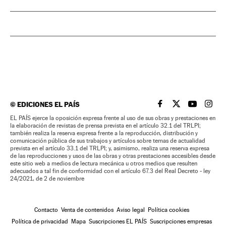
©
EDICIONES EL PAÍS
EL PAÍS BRASIL EN
EL PAÍS BRASI
EL PAÍS B
EL PA
EL PAÍS ejerce la oposición expresa frente al uso de sus obras y prestaciones en
la elaboración de revistas de prensa prevista en el artículo 32.1 del TRLPI;
también realiza la reserva expresa frente a la reproducción, distribución y
comunicación pública de sus trabajos y artículos sobre temas de actualidad
prevista en el artículo 33.1 del TRLPI; y, asimismo, realiza una reserva expresa
de las reproducciones y usos de las obras y otras prestaciones accesibles desde
este sitio web a medios de lectura mecánica u otros medios que resulten
adecuados a tal fin de conformidad con el artículo 67.3 del Real Decreto - ley
24/2021, de 2 de noviembre
Contacto
Venta de contenidos
Aviso legal
Política cookies
Política de privacidad
Mapa
Suscripciones EL PAÍS
Suscripciones empresas