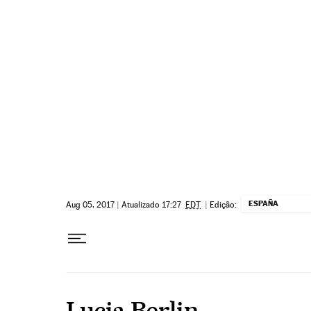
Pular para o conteúdo
ESPAÑA
Aug 05, 2017
|
Atualizado 17:27
EDT
|
Edição:
Lucia Berlin