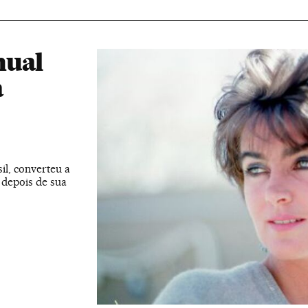
nual
a
il, converteu a
 depois de sua