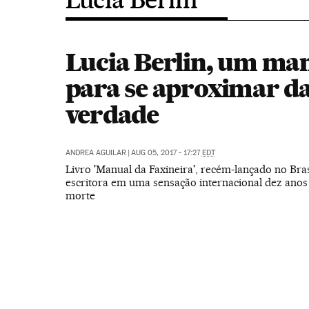
Lucia Berlin, um ma
para se aproximar d
verdade
ANDREA AGUILAR
|
AUG 05, 2017 - 17:27
EDT
Livro 'Manual da Faxineira', recém-lançado no Bras
escritora em uma sensação internacional dez anos
morte