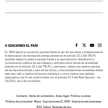
©
EDICIONES EL PAÍS
EL PAÍS BRASIL EN
EL PAÍS BRASI
EL PAÍS B
EL PA
EL PAÍS ejerce la oposición expresa frente al uso de sus obras y prestaciones en
la elaboración de revistas de prensa prevista en el artículo 32.1 del TRLPI;
también realiza la reserva expresa frente a la reproducción, distribución y
comunicación pública de sus trabajos y artículos sobre temas de actualidad
prevista en el artículo 33.1 del TRLPI; y, asimismo, realiza una reserva expresa
de las reproducciones y usos de las obras y otras prestaciones accesibles desde
este sitio web a medios de lectura mecánica u otros medios que resulten
adecuados a tal fin de conformidad con el artículo 67.3 del Real Decreto - ley
24/2021, de 2 de noviembre
Contacto
Venta de contenidos
Aviso legal
Política cookies
Política de privacidad
Mapa
Suscripciones EL PAÍS
Suscripciones empresas
RSS
Índice
Noticias de hoy